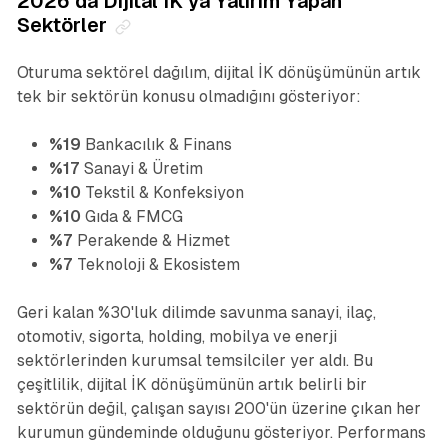
2026'da Dijital İK'ya Yatırım Yapan
Sektörler
Oturuma sektörel dağılım, dijital İK dönüşümünün artık
tek bir sektörün konusu olmadığını gösteriyor:
%19
Bankacılık & Finans
%17
Sanayi & Üretim
%10
Tekstil & Konfeksiyon
%10
Gıda & FMCG
%7
Perakende & Hizmet
%7
Teknoloji & Ekosistem
Geri kalan %30'luk dilimde savunma sanayi, ilaç,
otomotiv, sigorta, holding, mobilya ve enerji
sektörlerinden kurumsal temsilciler yer aldı. Bu
çeşitlilik, dijital İK dönüşümünün artık belirli bir
sektörün değil, çalışan sayısı 200'ün üzerine çıkan her
kurumun gündeminde olduğunu gösteriyor. Performans