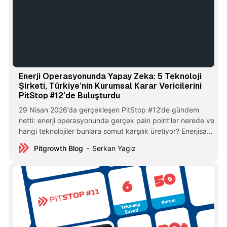
Enerji Operasyonunda Yapay Zeka: 5 Teknoloji
Şirketi, Türkiye’nin Kurumsal Karar Vericilerini
PitStop #12’de Buluşturdu
29 Nisan 2026’da gerçekleşen PitStop #12’de gündem
netti: enerji operasyonunda gerçek pain point’ler nerede ve
hangi teknolojiler bunlara somut karşılık üretiyor? Enerjisa,
TUSAŞ, İnci Holding, Türk Hava Yolları ve Yapı Kredi’nin de
Pitgrowth Blog
Serkan Yagiz
aralarında bulunduğu farklı sektörlerden kurumsal
temsilciler aynı online masada buluştu. Karşılarında birbirini
tamamlayan 5 teknoloji vardı — Mavialp, Werover,