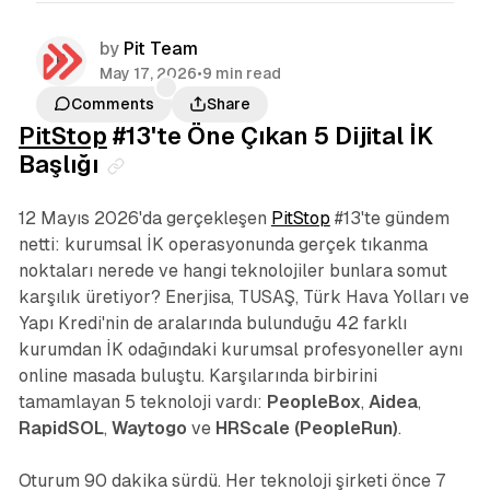
by
Pit Team
May 17, 2026
•
9 min read
Comments
Share
PitStop
#13'te Öne Çıkan 5 Dijital İK
Başlığı
12 Mayıs 2026'da gerçekleşen
PitStop
#13'te gündem
netti: kurumsal İK operasyonunda gerçek tıkanma
noktaları nerede ve hangi teknolojiler bunlara somut
karşılık üretiyor? Enerjisa, TUSAŞ, Türk Hava Yolları ve
Yapı Kredi'nin de aralarında bulunduğu 42 farklı
kurumdan İK odağındaki kurumsal profesyoneller aynı
online masada buluştu. Karşılarında birbirini
tamamlayan 5 teknoloji vardı:
PeopleBox
,
Aidea
,
RapidSOL
,
Waytogo
ve
HRScale (PeopleRun)
.
Oturum 90 dakika sürdü. Her teknoloji şirketi önce 7