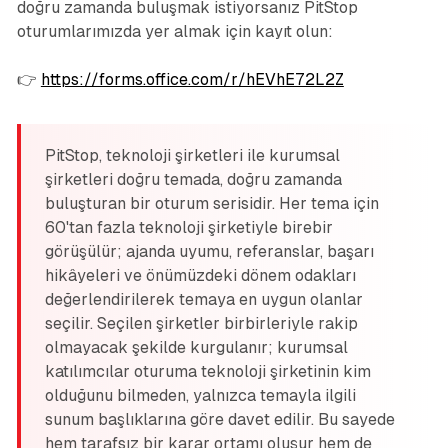
doğru zamanda buluşmak istiyorsanız PitStop
oturumlarımızda yer almak için kayıt olun:
👉
https://forms.office.com/r/hEVhE72L2Z
PitStop, teknoloji şirketleri ile kurumsal
şirketleri doğru temada, doğru zamanda
buluşturan bir oturum serisidir. Her tema için
60'tan fazla teknoloji şirketiyle birebir
görüşülür; ajanda uyumu, referanslar, başarı
hikâyeleri ve önümüzdeki dönem odakları
değerlendirilerek temaya en uygun olanlar
seçilir. Seçilen şirketler birbirleriyle rakip
olmayacak şekilde kurgulanır; kurumsal
katılımcılar oturuma teknoloji şirketinin kim
olduğunu bilmeden, yalnızca temayla ilgili
sunum başlıklarına göre davet edilir. Bu sayede
hem tarafsız bir karar ortamı oluşur hem de