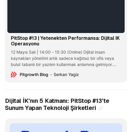
PitStop #13 | Yetenekten Performansa: Dijital IK
Operasyonu
12 Mayıs Salı | 14:00 - 15:30 (Online) Dijital insan
kaynakları yönetimi artık sadece kağıtsız bir ofis veya
bulut tabanlı bir yazılım kullanmak anlamına gelmiyor.
Bugünün kurumsal ajandasında; verinin karar destek
Pitgrowth Blog
Serkan Yagiz
mekanizmalarına dönüştüğü, yapay zekanın operasyonel
yükü devraldığı ve çalışan deneyiminin her adımda
dijitalden beslendiği bir olgunluk seviyesi hedefleniyor.
Dijital İK'nın 5 Katmanı: PitStop #13'te
Sunum Yapan Teknoloji Şirketleri