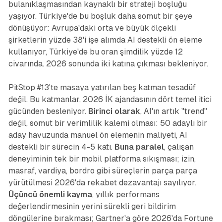
bulanıklaşmasından kaynaklı bir strateji boşluğu
yaşıyor. Türkiye'de bu boşluk daha somut bir şeye
dönüşüyor: Avrupa'daki orta ve büyük ölçekli
şirketlerin yüzde 38'i işe alımda AI destekli ön eleme
kullanıyor, Türkiye'de bu oran şimdilik yüzde 12
civarında. 2026 sonunda iki katına çıkması bekleniyor.
PitStop #13'te masaya yatırılan beş katman tesadüf
değil. Bu katmanlar, 2026 İK ajandasının dört temel itici
gücünden besleniyor.
Birinci olarak
, AI'ın artık "trend"
değil, somut bir verimlilik kalemi olması: 50 adaylı bir
aday havuzunda manuel ön elemenin maliyeti, AI
destekli bir sürecin 4-5 katı.
Buna paralel
, çalışan
deneyiminin tek bir mobil platforma sıkışması; izin,
masraf, vardiya, bordro gibi süreçlerin parça parça
yürütülmesi 2026'da rekabet dezavantajı sayılıyor.
Üçüncü önemli kayma
, yıllık performans
değerlendirmesinin yerini sürekli geri bildirim
döngülerine bırakması; Gartner'a göre 2026'da Fortune