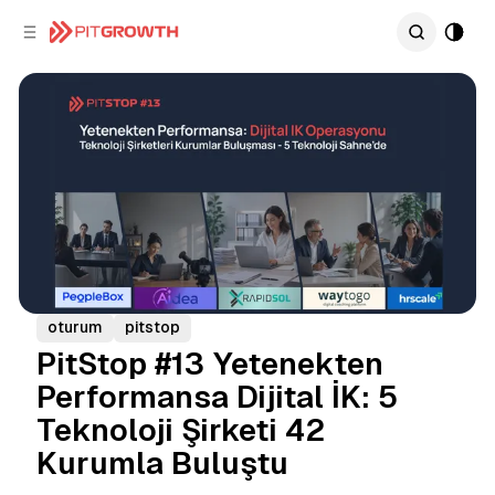
C
S
o
i
d
n
e
t
b
e
n
a
r
t
oturum
pitstop
PitStop #13 Yetenekten
Performansa Dijital İK: 5
Teknoloji Şirketi 42
Kurumla Buluştu