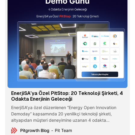
EnerjiSA’ya Özel PitStop: 20 Teknoloji Şirketi, 4
Odakta Enerjinin Geleceği
EnerjiSA’ya özel düzenlenen “Energy Open Innovation
Demoday” kapsamında 20 yenilikçi teknoloji şirketi,
altyapıdan müşteri deneyimine uzanan 4 odakta
çözümlerini paylaştı. Etkinlik sonunda 50’den fazla yeni iş
Pitgrowth Blog
Pit Team
birliği görüşmesi planlandı.