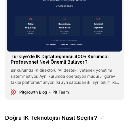
Türkiye’de İK Dijitalleşmesi: 400+ Kurumsal
Profesyonel Neyi Önemli Buluyor?
Bir kurumda İK direktörü “AI destekli yetenek yönetimi
sistemi” istiyor. Aynı kurumda operasyon müdürü “görev
takibi platformu” arıyor. İki ayrı satıcıdan iki ayrı teklif, iki
ayrı bütçe, iki ayrı pilot uygulama. Bu manzara Türkiye’de
Pitgrowth Blog
Pit Team
bir istisna değil. 400+ kurumsal profesyonelin verisinde bu
kuralın istatistiksel kanıtı var. Son 11 PitStop oturumunda
Doğru İK Teknolojisi Nasıl Seçilir?