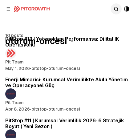
C
S
o
i
d
n
e
t
7 min read
b
e
10 posts
n
a
Posts
PitStop #13 | Yetenekten Performansa: Dijital IK
oturum-oncesi
Operasyonu
r
t
Pit Team
May 1, 2026
•
pitstop
•
oturum-oncesi
3 min read
Enerji Mimarisi: Kurumsal Verimlilikte Akıllı Yönetim
ve Operasyonel Güç
Pit Team
Apr 8, 2026
•
pitstop
•
oturum-oncesi
5 min read
PitStop #11 | Kurumsal Verimlilik 2026: 6 Stratejik
Boyut ( Yeni Sezon )