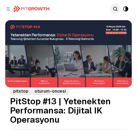
C
S
o
i
d
n
e
t
b
e
n
a
r
t
pitstop
oturum-oncesi
PitStop #13 | Yetenekten
Performansa: Dijital IK
Operasyonu