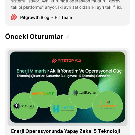
sistemi” istiyor. Aynı kurumda operasyon müdürü “görev
takibi platformu” arıyor. İki ayrı satıcıdan iki ayrı teklif, iki
ayrı bütçe, iki ayrı pilot uygulama. Bu manzara Türkiye’de
Pitgrowth Blog
Pit Team
bir istisna değil. 400+ kurumsal profesyonelin verisinde bu
kuralın istatistiksel kanıtı var. Son 11 PitStop oturumunda
Önceki Oturumlar
Enerji Operasyonunda Yapay Zeka: 5 Teknoloji