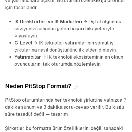
ve yatırımcılara açıktır. Bu oturum özellikle şu profiller
için tasarlandı:
IK Direktörleri ve IK Müdürleri
→ Dijital olgunluk
seviyenizi sahadan gelen başarı hikayeleriyle
kıyaslayın.
C-Level
→ IK teknoloji yatırımlarının somut iş
çıktılarına nasıl dönüştüğünü ilk elden dinleyin.
Yatırımcılar
→ IK teknoloji ekosisteminin en olgun
oyuncularını tek oturumda gözlemleyin.
Neden PitStop Formatı?
PitStop oturumlarında her teknoloji şirketine yalnızca 7
dakika sunum ve 3 dakika soru-cevap verilir. Bu kısıtlı
süre tesadüf değil — tasarım.
Şirketler bu formatta ürün özelliklerini değil, sahadaki