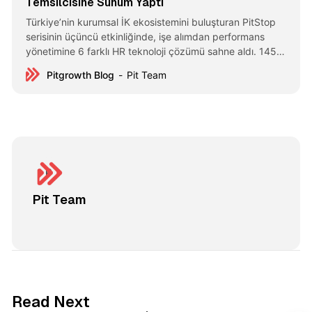
Temsilcisine Sunum Yaptı
Türkiye’nin kurumsal İK ekosistemini buluşturan PitStop
serisinin üçüncü etkinliğinde, işe alımdan performans
yönetimine 6 farklı HR teknoloji çözümü sahne aldı. 145
karar vericinin katıldığı etkinlikte hangi teknolojiler öne
Pitgrowth Blog
Pit Team
çıktı?
Pit Team
3 min read
Read Next