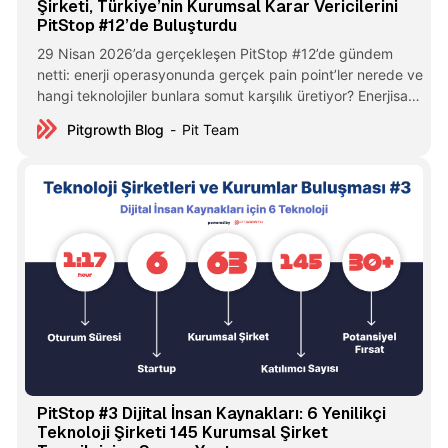
Şirketi, Türkiye’nin Kurumsal Karar Vericilerini
PitStop #12’de Buluşturdu
29 Nisan 2026’da gerçekleşen PitStop #12’de gündem
netti: enerji operasyonunda gerçek pain point’ler nerede ve
hangi teknolojiler bunlara somut karşılık üretiyor? Enerjisa,
TUSAŞ, İnci Holding, Türk Hava Yolları ve Yapı Kredi’nin de
Pitgrowth Blog
Pit Team
aralarında bulunduğu farklı sektörlerden kurumsal
temsilciler aynı online masada buluştu. Karşılarında birbirini
tamamlayan 5 teknoloji vardı — Mavialp, Werover,
PitStop #3 Dijital İnsan Kaynakları: 6 Yenilikçi
Teknoloji Şirketi 145 Kurumsal Şirket